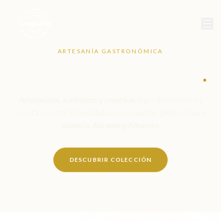
ARTESANÍA GASTRONÓMICA
La Créme de Croquette
.
Artesanales, auténticas y creativas.
Ingredientes km 0 y
receta secreta. Especialistas en croquetas gourmet para
Valencia, Alicante y Albacete
.
DESCUBRIR COLECCIÓN